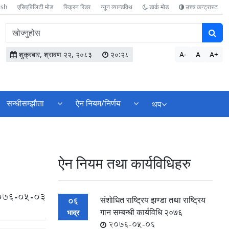
ish
एसिएबिलिटी मोड
स्क्रिन रिडर
न्यून व्यान्डविथ
डार्क मोड
उच्च कन्ट्रास्ट
वेबसाइटमा
सामग्री
खोज्नुहोस
शुक्रबार, श्रावण २२, २०८३
२०:२८
A-
A
A+
सन्धीसम्झौता
ऐन नियम/निर्णय
थप
ऐन नियम तथा कार्यविधिहरु
076-05-03
स‌ंशाेधित राष्ट्रिय झण्डा तथा राष्ट्रिय
06
गान सम्बन्धी कार्यविधि २०७६
भाद्र
2076-05-06