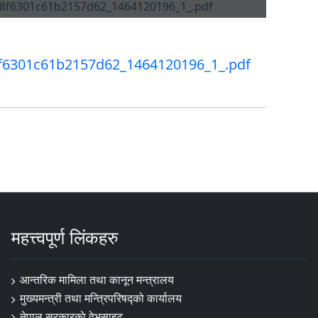
f6301c61b2157d62_1464120196_1_.pdf
महत्त्वपूर्ण लिंकहरु
आन्तरिक मामिला तथा कानून मन्त्रालय
मुख्यमन्त्री तथा मन्त्रिपरिषद्को कार्यालय
नेपाल सरकारकाे वेभसाइट