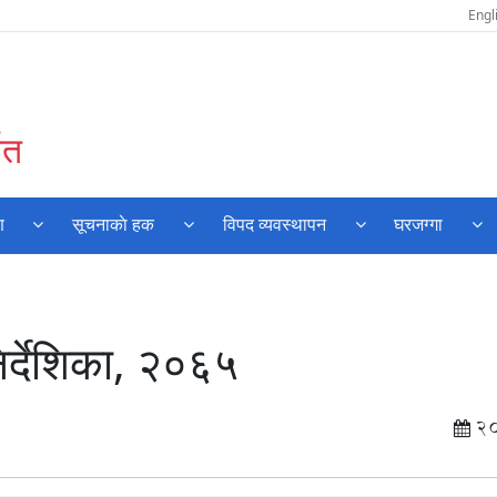
Engl
वत
ण
सूचनाकाे हक
विपद व्यवस्थापन
घरजग्गा
र्देशिका, २०६५
2