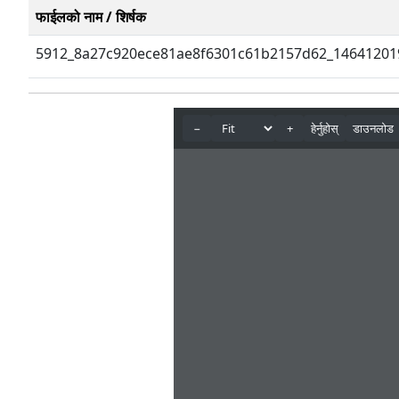
फाईलको नाम / शिर्षक
5912_8a27c920ece81ae8f6301c61b2157d62_146412019