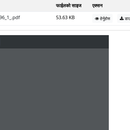
फाईलको साइज
एक्सन
6_1_.pdf
53.63 KB
हेर्नुहोस
डा