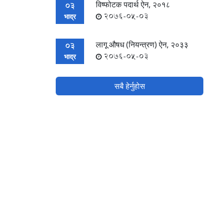
विष्फोटक पदार्थ ऐन, २०१८
03
2076-05-03
भाद्र
लागू औषध (नियन्त्रण) ऐन, २०३३
03
2076-05-03
भाद्र
सबै हेर्नुहोस