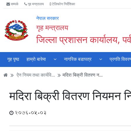
Accessibility
मुख्य
मुख्य
वेबसाइट
सम्पर्क
गृह मन्त्रालय
टेलिफोन निर्देशिका
Mode
सामाग्री
नेभिगेसन
खोजमा
सुरु
पढ्नुहाेस्
पढ्नुहाेस्
जानुहोस्
नेपाल सरकार
गर्नुहोस्
गृह मन्त्रालय
जिल्ला प्रशासन कार्यालय, पर्
गृह पृष्ठ
हाम्राे बारेमा
नागरिक बडापत्र
प्रगति विवर
ऐन नियम तथा कार्यवि...
मदिरा बिक्री वितरण न...
मदिरा बिक्री वितरण नियमन नि
2076-05-03