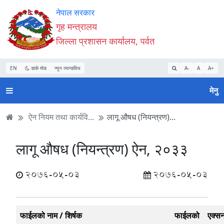
Accessibility
मुख्य
मुख्य
वेबसाइट
नेपाल सरकार
Mode
सामाग्री
नेभिगेसन
खोजमा
गृह मन्त्रालय
सुरु
पढ्नुहाेस्
पढ्नुहाेस्
जानुहोस्
जिल्ला प्रशासन कार्यालय, पर्वत
गर्नुहोस्
EN
डार्क मोड
न्यून व्यान्डविथ
A-
A
A+
मेनु
ऐन नियम तथा कार्यवि...
लागू औषध (नियन्त्रण)...
लागू औषध (नियन्त्रण) ऐन, २०३३
2076-05-03
2076-05-03
फाईलको नाम / शिर्षक
फाईलको
एक्स