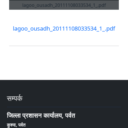
lagoo_ousadh_20111108033534_1_.pdf
सम्पर्क
जिल्ला प्रशासन कार्यालय, पर्वत
कुश्मा, पर्वत