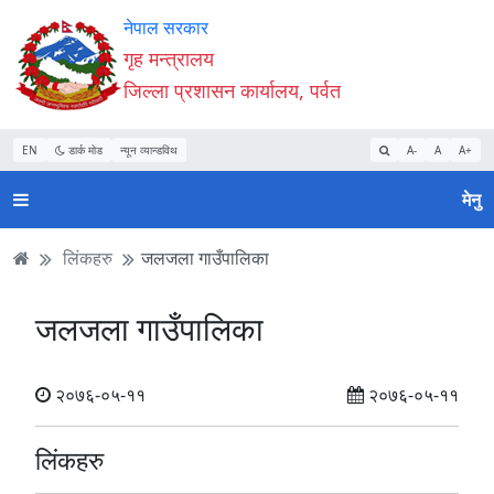
Accessibility
मुख्य
मुख्य
वेबसाइट
नेपाल सरकार
Mode
सामाग्री
नेभिगेसन
खोजमा
गृह मन्त्रालय
सुरु
पढ्नुहाेस्
पढ्नुहाेस्
जानुहोस्
जिल्ला प्रशासन कार्यालय, पर्वत
गर्नुहोस्
EN
डार्क मोड
न्यून व्यान्डविथ
A-
A
A+
मेनु
लिंकहरु
जलजला गाउँपालिका
जलजला गाउँपालिका
२०७६-०५-११
२०७६-०५-११
लिंकहरु