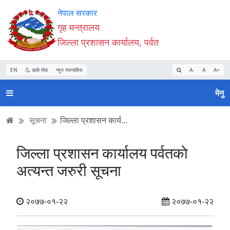
Accessibility
मुख्य
मुख्य
वेबसाइट
नेपाल सरकार
Mode
सामाग्री
नेभिगेसन
खोजमा
गृह मन्त्रालय
सुरु
पढ्नुहाेस्
पढ्नुहाेस्
जानुहोस्
जिल्ला प्रशासन कार्यालय, पर्वत
गर्नुहोस्
EN
डार्क मोड
न्यून व्यान्डविथ
A-
A
A+
मेनु
सूचना
जिल्ला प्रशासन कार्य...
जिल्ला प्रशासन कार्यालय पर्वतकाे
अत्यन्त जरुरी सूचना
२०७७-०१-२२
२०७७-०१-२२