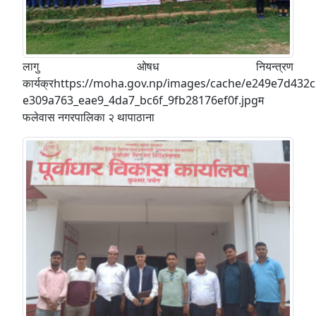
लागु ओषध नियन्त्रण
कार्यक्रhttps://moha.gov.np/images/cache/e249e7d43
e309a763_eae9_4da7_bc6f_9fb28176ef0f.jpgम
फलेवास नगरपालिका २ थापाठाना