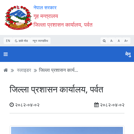
Accessibility
मुख्य
मुख्य
वेबसाइट
नेपाल सरकार
Mode
सामाग्री
नेभिगेसन
खोजमा
गृह मन्त्रालय
सुरु
पढ्नुहाेस्
पढ्नुहाेस्
जानुहोस्
जिल्ला प्रशासन कार्यालय, पर्वत
गर्नुहोस्
EN
डार्क मोड
न्यून व्यान्डविथ
A-
A
A+
मेनु
स्लाइडर
जिल्ला प्रशासन कार्य...
जिल्ला प्रशासन कार्यालय, पर्वत
२०८२-०४-०२
२०८२-०४-०२