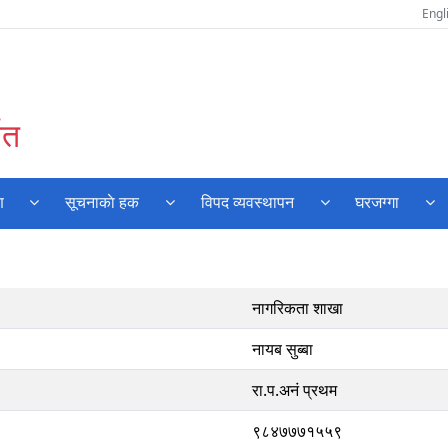
Engl
वत
ण
सूचनाकाे हक
विपद व्यवस्थापन
घरजग्गा
नागरिकता शाखा
नायब सुब्बा
रा.प.अनं प्रथम
९८४७७७१५५९