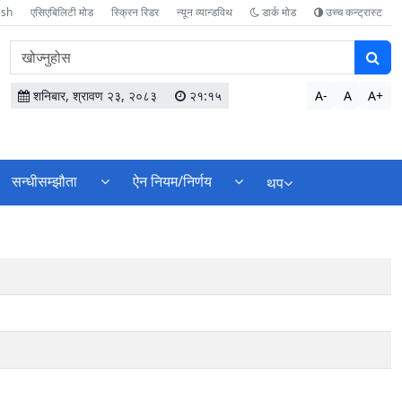
ish
एसिएबिलिटी मोड
स्क्रिन रिडर
न्यून व्यान्डविथ
डार्क मोड
उच्च कन्ट्रास्ट
वेबसाइटमा
सामग्री
खोज्नुहोस
शनिबार, श्रावण २३, २०८३
२१:१५
A-
A
A+
सन्धीसम्झौता
ऐन नियम/निर्णय
थप