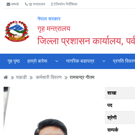
Accessibility
मुख्य
मुख्य
वेबसाइट
सम्पर्क
गृह मन्त्रालय
टेलिफोन निर्देशिका
Mode
सामाग्री
नेभिगेसन
खोजमा
सुरु
पढ्नुहाेस्
पढ्नुहाेस्
जानुहोस्
नेपाल सरकार
गर्नुहोस्
गृह मन्त्रालय
जिल्ला प्रशासन कार्यालय, पर्
गृह पृष्ठ
हाम्राे बारेमा
नागरिक बडापत्र
प्रगति विवर
पछाडी
कर्मचारी विवरण
रामचन्द्र गाैतम
शाखा
पद
श्रेणी
सम्पर्क