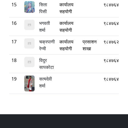
15
सिता
कार्यालय
९८४७६४४६७
पि‍सी‍
सहयोगी
16
भगवती
कार्यालय
९८४७६४७५४
शर्मा
सहयोगी
17
चक्रपाणी
कार्यालय
प्रसाशन
९८४७६२३५१
रेग्मी
सहयोगी
शाखा
18
विदुर
९८४७६४६४१
सापकोटा
19
सत्यदेवी
९८४७६४४८६
शर्मा