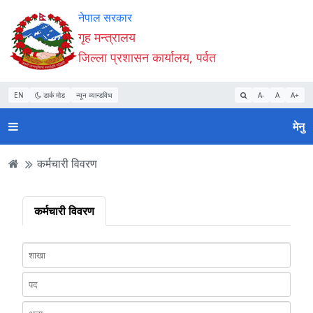
Accessibility
मुख्य
मुख्य
वेबसाइट
नेपाल सरकार
Mode
सामाग्री
नेभिगेसन
खोजमा
गृह मन्त्रालय
सुरु
पढ्नुहाेस्
पढ्नुहाेस्
जानुहोस्
जिल्ला प्रशासन कार्यालय, पर्वत
गर्नुहोस्
EN
डार्क मोड
न्यून व्यान्डविथ
A-
A
A+
मेनु
कर्मचारी विवरण
कर्मचारी विवरण