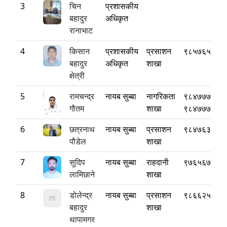
3
चिन
प्रशासकीय
बहादुर
अधिकृत
रानाभाट
4
किसान
प्रशासकीय
प्रसाशन
९८५७६५६७७
बहादुर
अधिकृत
शाखा
क्षेत्री
5
रामचन्द्र
नायब सुब्बा
नागरिकता
९८४७७७१५५
गाैतम
शाखा
९८४७७७१५५
6
छत्रनाथ
नायब सुब्बा
प्रसाशन
९८४७६३२५३
पौडेल
शाखा
7
सुदिप
नायब सुब्बा
राहदानी
९७६५६७१९६
लामिछाने
शाखा
8
डोलेन्द्र
नायब सुब्बा
प्रसाशन
९८६६२५५३५
बहादुर
शाखा
थापामगर