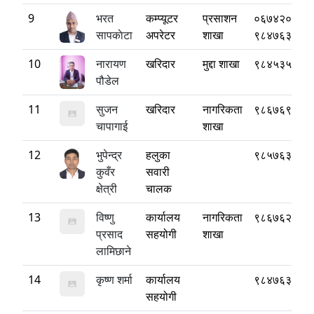
9
भरत
कम्प्यूटर
प्रसाशन
०६७४२०१३४
सापकाेटा
अपरेटर
शाखा
९८४७६३६४८
10
नारायण
खरिदार
मुद्दा शाखा
९८४५३५८६३
पौडेल
11
सुजन
खरिदार
नागरिकता
९८६७६९००९
चापागाई
शाखा
12
भुपेन्द्र
हलुका
९८५७६३०७०
कुवँर
सवारी
क्षेत्री
चालक
13
विष्णु
कार्यालय
नागरिकता
९८६७६२७०५
प्रसाद
सहयोगी
शाखा
लामिछाने
14
कृष्ण शर्मा
कार्यालय
९८४७६३६३०
सहयोगी