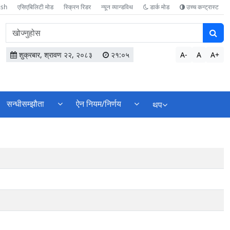
ish
एसिएबिलिटी मोड
स्क्रिन रिडर
न्यून व्यान्डविथ
डार्क मोड
उच्च कन्ट्रास्ट
वेबसाइटमा
सामग्री
खोज्नुहोस
शुक्रबार, श्रावण २२, २०८३
२१:०५
A-
A
A+
सन्धीसम्झौता
ऐन नियम/निर्णय
थप