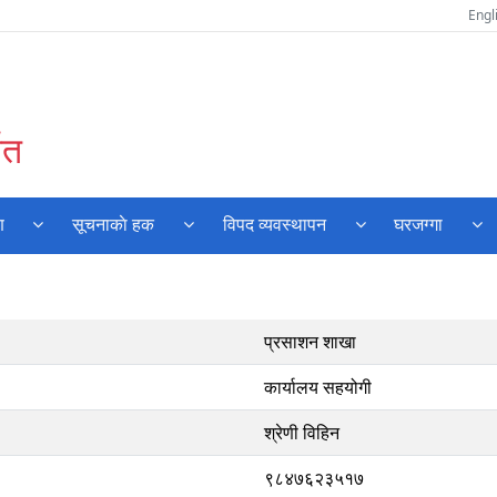
Engl
वत
ण
सूचनाकाे हक
विपद व्यवस्थापन
घरजग्गा
प्रसाशन शाखा
कार्यालय सहयोगी
श्रेणी विहिन
९८४७६२३५१७