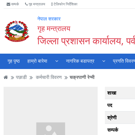
Accessibility
मुख्य
मुख्य
वेबसाइट
सम्पर्क
गृह मन्त्रालय
टेलिफोन निर्देशिका
Mode
सामाग्री
नेभिगेसन
खोजमा
सुरु
पढ्नुहाेस्
पढ्नुहाेस्
जानुहोस्
नेपाल सरकार
गर्नुहोस्
गृह मन्त्रालय
जिल्ला प्रशासन कार्यालय, पर्
गृह पृष्ठ
हाम्राे बारेमा
नागरिक बडापत्र
प्रगति विवर
पछाडी
कर्मचारी विवरण
चक्रपाणी रेग्मी
शाखा
पद
श्रेणी
सम्पर्क